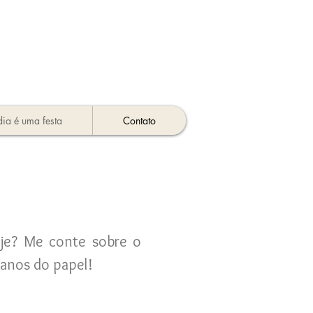
dia é uma festa
Contato
oje? Me conte sobre o
planos do papel!