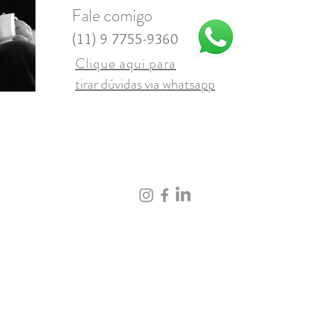
Fale comigo
(11) 9 7755-9360
Clique aqui para
tirar dúvidas via whatsapp